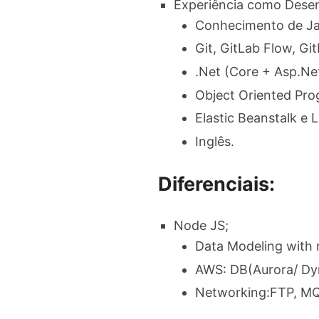
Experiência como Desen
Conhecimento de Jav
Git, GitLab Flow, Gi
.Net (Core + Asp.Net
Object Oriented Pro
Elastic Beanstalk e 
Inglês.
Diferenciais:
Node JS;
Data Modeling with r
AWS: DB(Aurora/ Dy
Networking:FTP, M