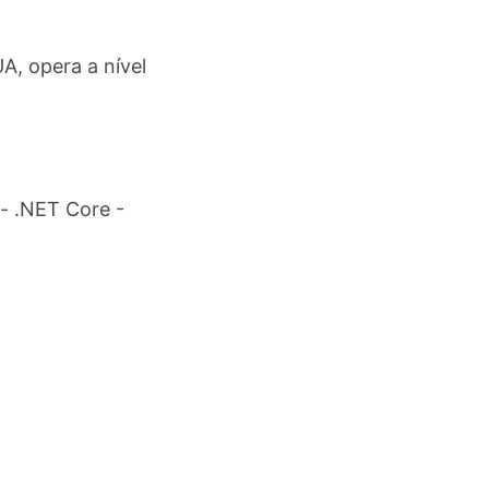
A, opera a nível
.
 - .NET Core -