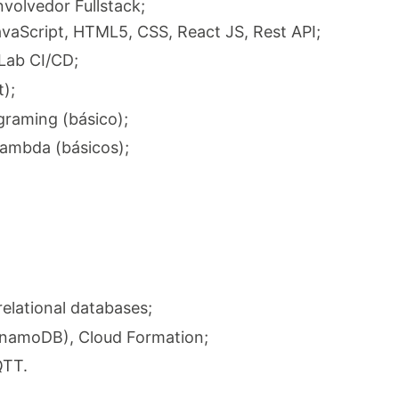
volvedor Fullstack;
aScript, HTML5, CSS, React JS, Rest API;
tLab CI/CD;
);
graming (básico);
Lambda (básicos);
elational databases;
namoDB), Cloud Formation;
QTT.