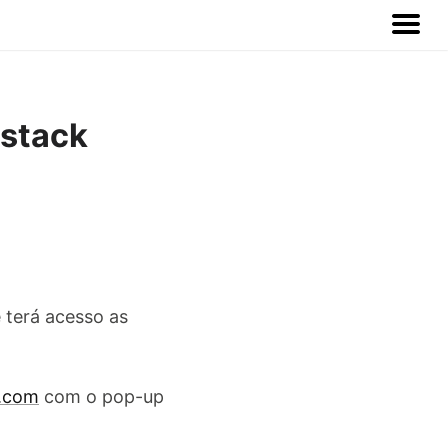
lstack
 terá acesso as
h.com
com o pop-up