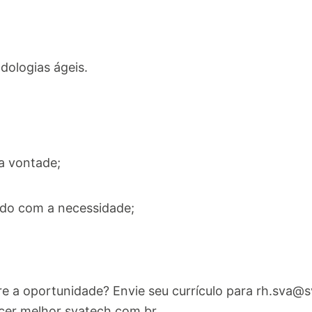
ologias ágeis.
 a vontade;
rdo com a necessidade;
 a oportunidade? Envie seu currículo para
rh.sva@s
cer melhor svatech.com.br