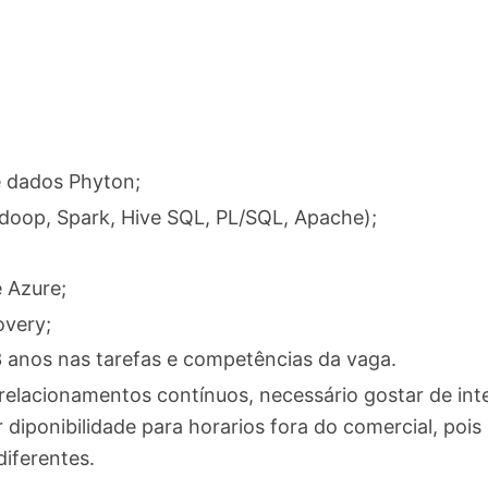
e dados Phyton;
adoop, Spark, Hive SQL, PL/SQL, Apache);
 Azure;
overy;
3 anos nas tarefas e competências da vaga.
elacionamentos contínuos, necessário gostar de in
r diponibilidade para horarios fora do comercial, poi
iferentes.