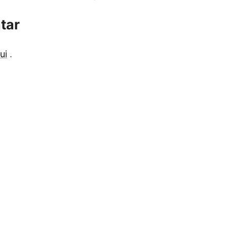
tar
ui
.