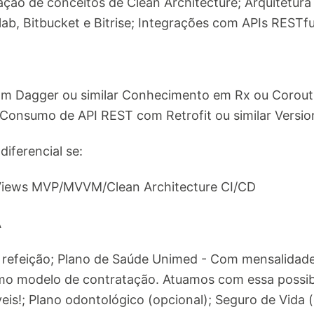
cação de conceitos de Clean Architecture; Arquitetur
lab, Bitbucket e Bitrise; Integrações com APIs RESTfu
om Dagger ou similar Conhecimento em Rx ou Corou
Consumo de API REST com Retrofit ou similar Versi
iferencial se:
Views MVP/MVVM/Clean Architecture CI/CD
Á
e refeição; Plano de Saúde Unimed - Com mensalidad
o modelo de contratação. Atuamos com essa possibil
veis!; Plano odontológico (opcional); Seguro de Vida