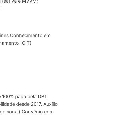
a Reativa e MVVM;
l.
tines Conhecimento em
onamento (GIT)
e 100% paga pela DB1;
idade desde 2017. Auxílio
 (opcional) Convênio com