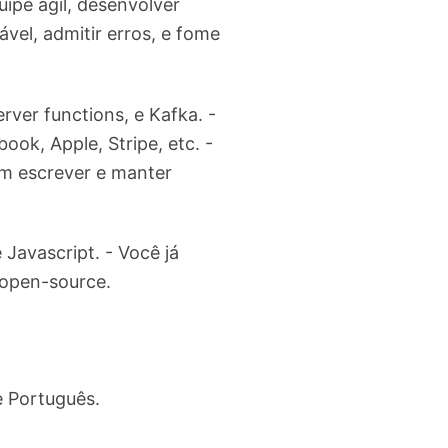
ipe ágil, desenvolver
el, admitir erros, e fome
rver functions, e Kafka. -
ok, Apple, Stripe, etc. -
em escrever e manter
Javascript. - Você já
s open-source.
e Português.