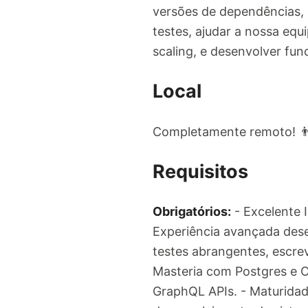
versões de dependências, 
testes, ajudar a nossa eq
scaling, e desenvolver fu
Local
Completamente remoto! 👨‍
Requisitos
Obrigatórios:
- Excelente I
Experiência avançada des
testes abrangentes, escrev
Masteria com Postgres e O
GraphQL APIs. - Maturida