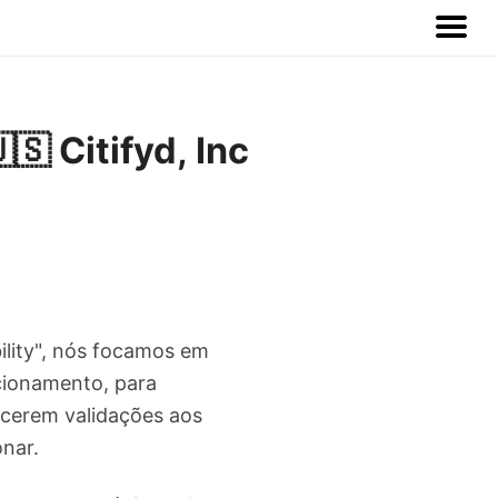
 Citifyd, Inc
ility", nós focamos em
cionamento, para
ecerem validações aos
nar.