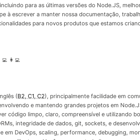
incluindo para as últimas versões do Node.JS, melho
uipe à escrever a manter nossa documentação, trabal
ncionalidades para novos produtos que estamos crian
💻 👩‍💻
nglês (
B2, C1, C2
), principalmente facilidade em comu
envolvendo e mantendo grandes projetos em Node.JS.
er código limpo, claro, compreensível e utilizando b
RMs, integridade de dados, git, sockets, e desenvo
de em DevOps, scaling, performance, debugging, mo