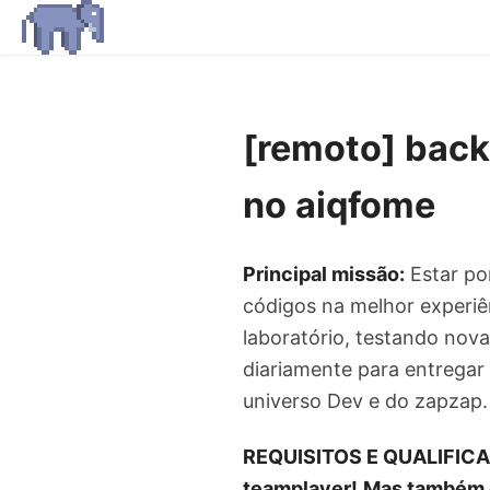
[remoto] back
no aiqfome
Principal missão:
Estar po
códigos na melhor experiên
laboratório, testando nov
diariamente para entregar
universo Dev e do zapzap.
REQUISITOS E QUALIFIC
teamplayer!
Mas também é