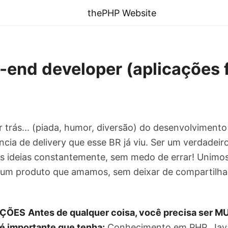
thePHP Website
-end developer (aplicações 
r trás... (piada, humor, diversão) do desenvolviment
cia de delivery que esse BR já viu. Ser um verdadeir
as ideias constantemente, sem medo de errar! Unim
 um produto que amamos, sem deixar de compartilhar
AÇÕES
Antes de qualquer coisa, você precisa ser M
 importante que tenha:
Conhecimento em PHP, Java