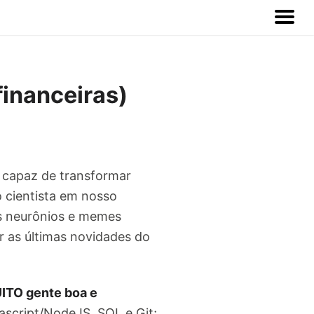
financeiras)
o capaz de transformar
o cientista em nosso
os neurônios e memes
 as últimas novidades do
UITO gente boa e
script/NodeJS, SQL e Git;