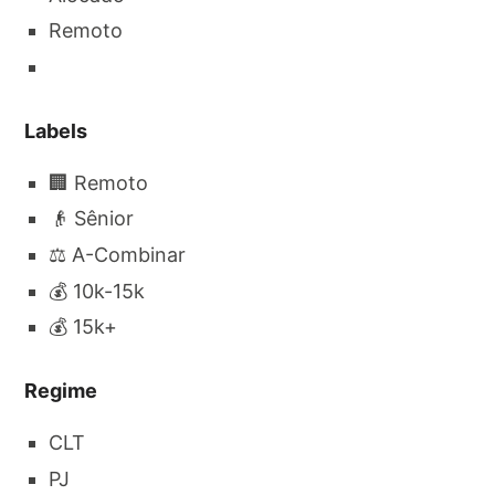
Remoto
Labels
🏢 Remoto
👴 Sênior
⚖️ A-Combinar
💰 10k-15k
💰 15k+
Regime
CLT
PJ