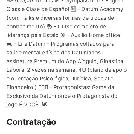
R$ 600,00 no mês 🍕 - Gympass 🏋🏽‍♀️ - English
Class e Clase de Español 🆒 - Datum Academy
(com Talks e diversas formas de trocas de
conhecimento) 📚 - Curso completo de
liderança pela Estalo 🎯 - Auxílio Home office
🛋️ - Life Datum - Programas voltados para
saúde mental e física dos Datunianos:
assinatura Premium do App Cíngulo, Ginástica
Laboral 2 vezes na semana, 4U (plano de apoio
e orientação Psicológica, Jurídica, Social e
Financeiro.) 🧘🏾‍♂️ - Protagonistas: Game da
Exclusivo da Datum onde o Protagonista do
jogo É VOCÊ. 👾
Contratação