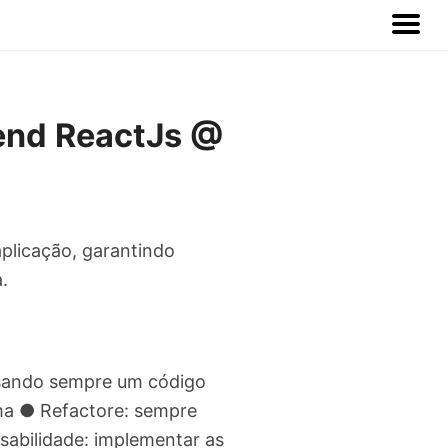
end ReactJs @
plicação, garantindo
.
isando sempre um código
ma ● Refactore: sempre
sabilidade: implementar as