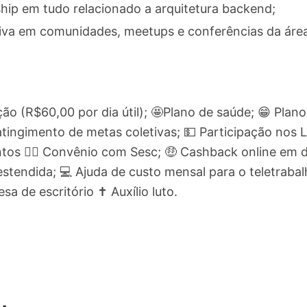
hip em tudo relacionado a arquitetura backend;
tiva em comunidades, meetups e conferências da áre
ação (R$60,00 por dia útil); 🤩Plano de saúde; 😁 Pla
 atingimento de metas coletivas; 💵 Participação nos 
ntos 🏊‍♀ Convênio com Sesc; 🤑 Cashback online em d
stendida; 💻 Ajuda de custo mensal para o teletrabal
a de escritório ✝ Auxílio luto.