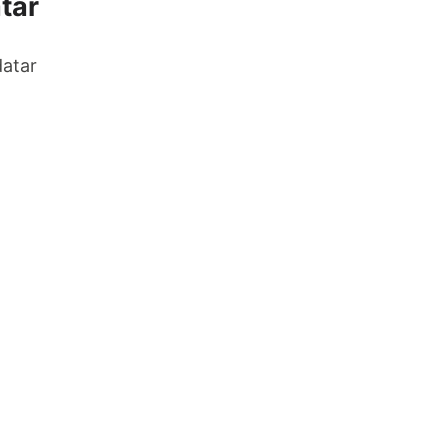
tar
datar