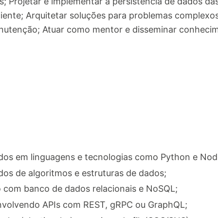
; Projetar e implementar a persistência de dados das
ciente; Arquitetar soluções para problemas complexos
 manutenção; Atuar como mentor e disseminar conheci
s em linguagens e tecnologias como Python e Node
s de algoritmos e estruturas de dados;
o com banco de dados relacionais e NoSQL;
envolvendo APIs com REST, gRPC ou GraphQL;