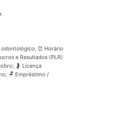
a.
no odontológico; ⏰ Horário
Lucros e Resultados (PLR)
obro; 🤰 Licença
ho; 🪑 Empréstimo /