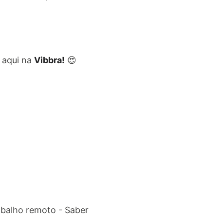
aqui na
Vibbra!
😍
abalho remoto - Saber