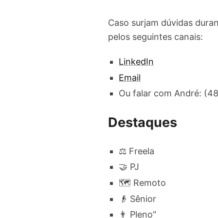
Caso surjam dúvidas duran
pelos seguintes canais:
LinkedIn
Email
Ou falar com André: (4
Destaques
⚖️ Freela
🤝 PJ
🗺️ Remoto
👴 Sênior
👨 Pleno"