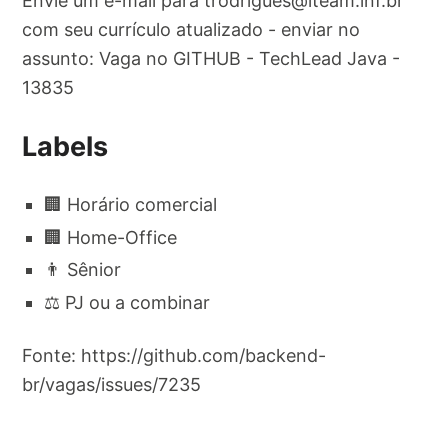
Envie um e-mail para
trodrigues@iteam.inf.br
com seu currículo atualizado - enviar no
assunto: Vaga no GITHUB - TechLead Java -
13835
Labels
🏢 Horário comercial
🏢 Home-Office
👨 Sênior
⚖️ PJ ou a combinar
Fonte: https://github.com/backend-
br/vagas/issues/7235