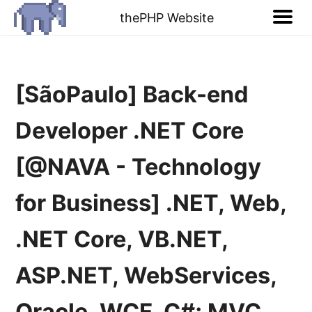
thePHP Website
[SãoPaulo] Back-end
Developer .NET Core
[@NAVA - Technology
for Business] .NET, Web,
.NET Core, VB.NET,
ASP.NET, WebServices,
Oracle, WCF, C#; MVC,