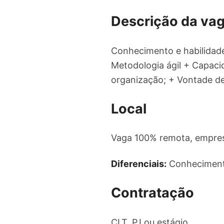
Descrição da va
Conhecimento e habilidade
Metodologia ágil + Capac
organização; + Vontade d
Local
Vaga 100% remota, empres
Diferenciais:
Conhecimento
Contratação
CLT, PJ ou estágio.