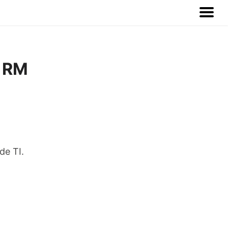
s RM
de TI.