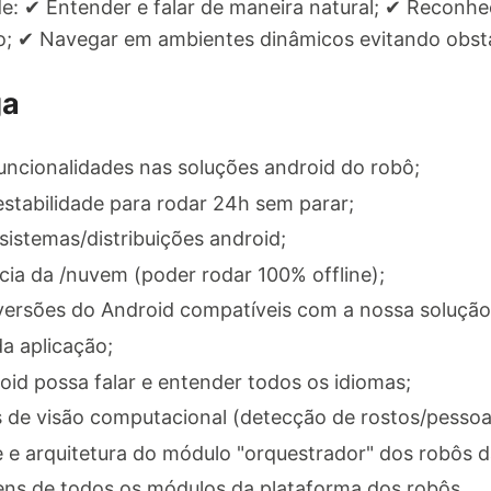
e: ✔ Entender e falar de maneira natural; ✔ Reconh
o; ✔ Navegar em ambientes dinâmicos evitando obstá
ga
uncionalidades nas soluções android do robô;
stabilidade para rodar 24h sem parar;
sistemas/distribuições android;
ia da /nuvem (poder rodar 100% offline);
 versões do Android compatíveis com a nossa solução
a aplicação;
oid possa falar e entender todos os idiomas;
 de visão computacional (detecção de rostos/pessoa
 e arquitetura do módulo "orquestrador" dos robôs 
ns de todos os módulos da plataforma dos robôs.