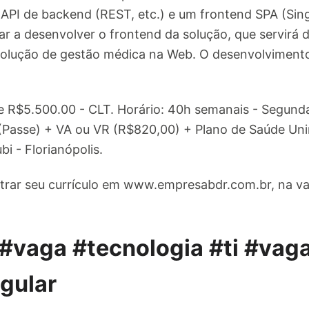
API de backend (REST, etc.) e um frontend SPA (Sing
iar a desenvolver o frontend da solução, que servirá 
olução de gestão médica na Web. O desenvolviment
 e R$5.500.00 - CLT. Horário: 40h semanais - Segunda
 (Passe) + VA ou VR (R$820,00) + Plano de Saúde Un
bi - Florianópolis.
trar seu currículo em www.empresabdr.com.br, na v
#vaga #tecnologia #ti #vag
gular