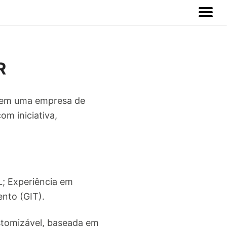
R
e em uma empresa de
m iniciativa,
L; Experiência em
ento (GIT).
stomizável, baseada em