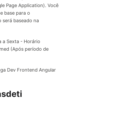
le Page Application). Você
de base para o
o será baseado na
 a Sexta - Horário
imed (Após período de
aga Dev Frontend Angular
asdeti