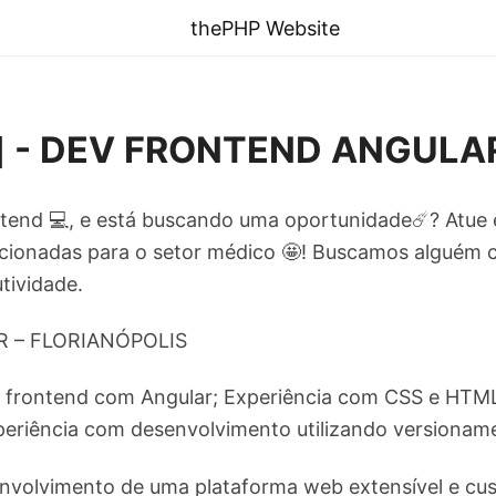
thePHP Website
is] - DEV FRONTEND ANGULA
tend 💻, e está buscando uma oportunidade☄️? Atu
ecionadas para o setor médico 🤩! Buscamos alguém co
tividade.
 – FLORIANÓPOLIS
m frontend com Angular; Experiência com CSS e HTM
xperiência com desenvolvimento utilizando versionam
senvolvimento de uma plataforma web extensível e cu