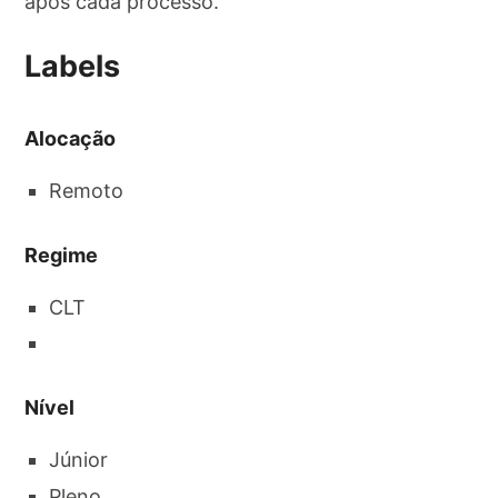
após cada processo.
Labels
Alocação
Remoto
Regime
CLT
Nível
Júnior
Pleno