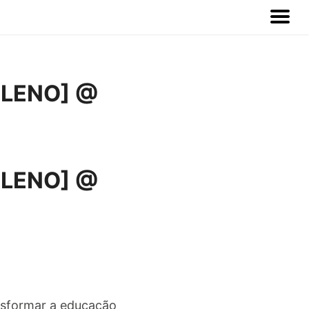
/PLENO] @
/PLENO] @
nsformar a educação