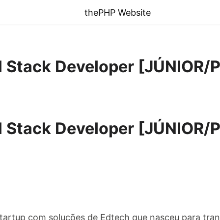
thePHP Website
l Stack Developer [JÚNIOR
l Stack Developer [JÚNIOR
artup com soluções de Edtech que nasceu para tra