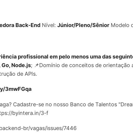
edora Back-End
Nível:
Júnior/Pleno/Sênior
Modelo d
iência profissional em pelo menos uma das seguint
 Go, Node.js
; 📌Domínio de conceitos de orientação a
trução de APIs.
t.ly/3mwFGqa
vaga? Cadastre-se no nosso Banco de Talentos "Drea
ps://byintera.in/3-f
/backend-br/vagas/issues/7446