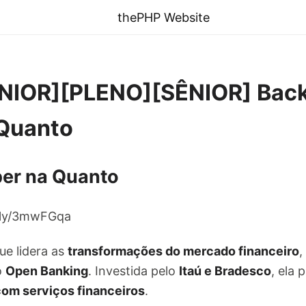
thePHP Website
NIOR][PLENO][SÊNIOR] Bac
 Quanto
er na Quanto
t.ly/3mwFGqa
ue lidera as
transformações do mercado financeiro
,
o
Open Banking
. Investida pelo
Itaú e Bradesco
, ela
com serviços financeiros
.