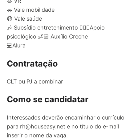
🥗 VR
🚗 Vale mobilidade
😷 Vale saúde
🎶 Subsídio entretenimento 🙋🏽‍♂️Apoio
psicológico 👶🏻 Auxílio Creche
💻Alura
Contratação
CLT ou PJ a combinar
Como se candidatar
Interessados deverão encaminhar o currículo
para
rh@houseasy.net
e no título do e-mail
inserir o nome da vaga.