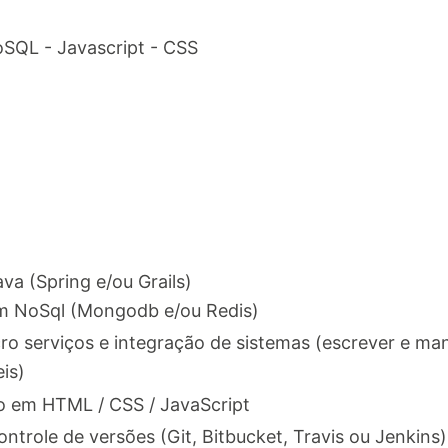
oSQL - Javascript - CSS
va (Spring e/ou Grails)
em NoSql (Mongodb e/ou Redis)
o serviços e integração de sistemas (escrever e man
eis)
o em HTML / CSS / JavaScript
trole de versões (Git, Bitbucket, Travis ou Jenkins)