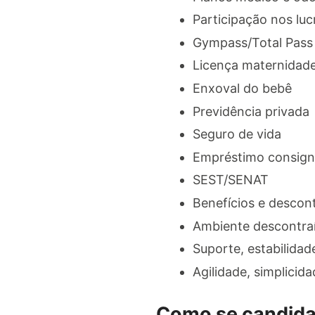
Participação nos luc
Gympass/Total Pass
Licença maternidade
Enxoval do bebê
Previdência privada
Seguro de vida
Empréstimo consig
SEST/SENAT
Benefícios e descon
Ambiente descontraí
Suporte, estabilida
Agilidade, simplicid
Como se candida