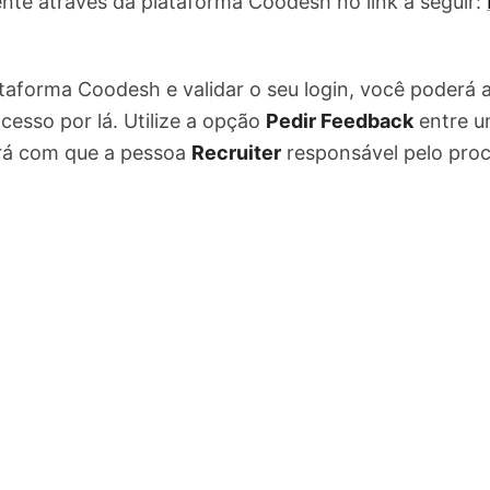
nte através da plataforma Coodesh no link a seguir:
ataforma Coodesh e validar o seu login, você poderá
cesso por lá. Utilize a opção
Pedir Feedback
entre u
ará com que a pessoa
Recruiter
responsável pelo pro