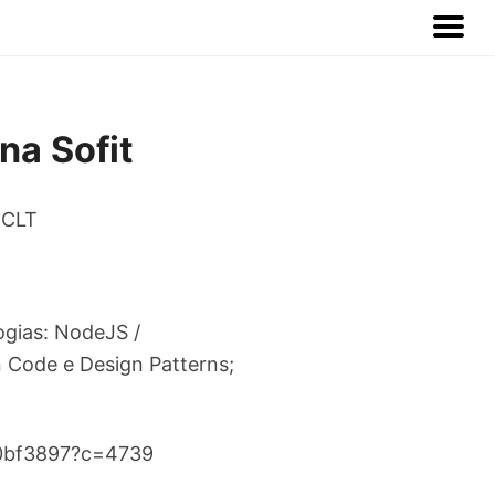
a Sofit
 CLT
ogias: NodeJS /
 Code e Design Patterns;
20bf3897?c=4739