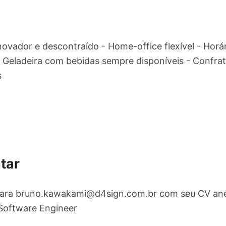
ovador e descontraído - Home-office flexível - Horár
- Geladeira com bebidas sempre disponíveis - Confra
s
tar
para
bruno.kawakami@d4sign.com.br
com seu CV anex
 Software Engineer