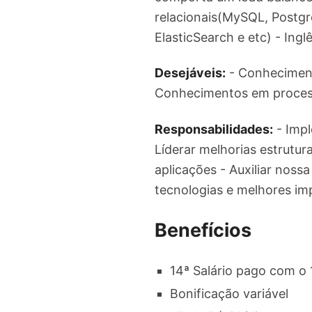
relacionais(MySQL, Postg
ElasticSearch e etc) - Ingl
Desejáveis:
- Conheciment
Conhecimentos em processo
Responsabilidades:
- Impl
Líderar melhorias estrutur
aplicações - Auxiliar nos
tecnologias e melhores i
Benefícios
14ª Salário pago com o 
Bonificação variável