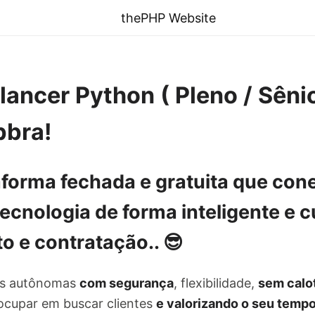
thePHP Website
ancer Python ( Pleno / Sêni
bbra!
aforma fechada e gratuita
que cone
 tecnologia de
forma inteligente e 
o e contratação
.. 😎
as autônomas
com segurança
, flexibilidade,
sem calo
ocupar em buscar clientes
e valorizando o seu temp