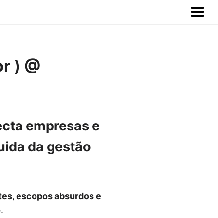
or ) @
cta empresas e
cuida da gestão
tes, escopos absurdos e
o
.