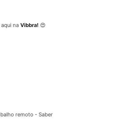
aqui na
Vibbra!
😍
abalho remoto - Saber