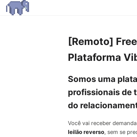
[Remoto] Freel
Plataforma Vi
Somos uma
plat
profissionais de
do relacionament
Você vai receber demand
leilão reverso
, sem se pre