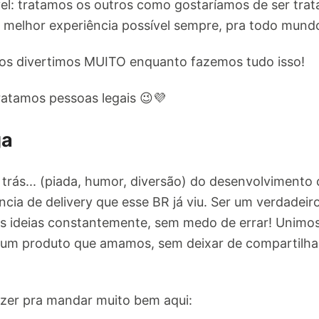
el: tratamos os outros como gostaríamos de ser trat
 melhor experiência possível sempre, pra todo mund
nos divertimos MUITO enquanto fazemos tudo isso!
ratamos pessoas legais 😉💜
ga
r trás... (piada, humor, diversão) do desenvolviment
cia de delivery que esse BR já viu. Ser um verdadeir
as ideias constantemente, sem medo de errar! Unim
 um produto que amamos, sem deixar de compartilhar
azer pra mandar muito bem aqui: