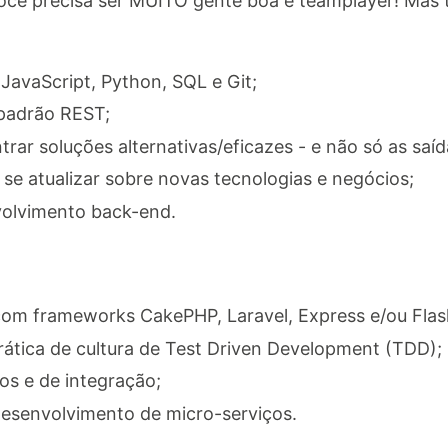
você precisa ser MUITO gente boa e teamplayer! Ma
avaScript, Python, SQL e Git;
padrão REST;
rar soluções alternativas/eficazes - e não só as saíd
se atualizar sobre novas tecnologias e negócios;
olvimento back-end.
com frameworks CakePHP, Laravel, Express e/ou Flas
ática de cultura de Test Driven Development (TDD);
os e de integração;
desenvolvimento de micro-serviços.