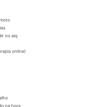
emoto
das
ir no aiq
rapia online)
alho
do na hora