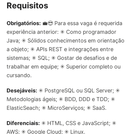
Requisitos
Obrigatórios:
💼😎 Para essa vaga é requerida
experiência anterior: ✳ Como programador
Java; ✳ Sólidos conhecimentos em orientação
a objeto; ✳ APIs REST e integrações entre
sistemas; ✳ SQL; ✳ Gostar de desafios e de
trabalhar em equipe; ✳ Superior completo ou
cursando.
Desejáveis:
✳ PostgreSQL ou SQL Server; ✳
Metodologias ágeis; ✳ BDD, DDD e TDD; ✳
ElasticSeach; ✳ MicroServiços; ✳ SaaS.
Diferenciais:
✳ HTML, CSS e JavaScript; ✳
AWS; ✳ Google Cloud; ✳ Linux.