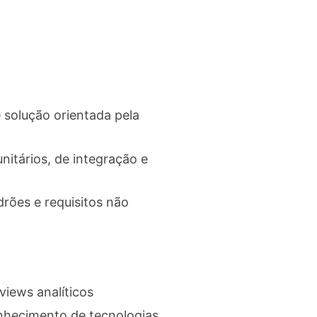
solução orientada pela
nitários, de integração e
rões e requisitos não
iews analíticos
onhecimento de tecnologias