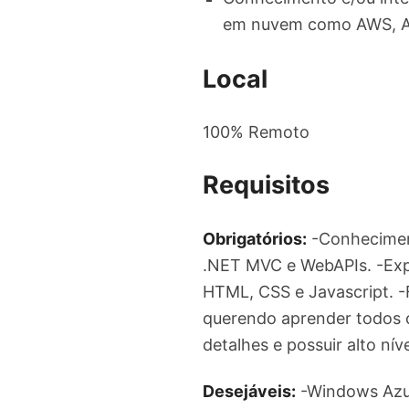
em nuvem como AWS, A
Local
100% Remoto
Requisitos
Obrigatórios:
-Conhecimen
.NET MVC e WebAPIs. -Exp
HTML, CSS e Javascript. -
querendo aprender todos os
detalhes e possuir alto n
Desejáveis:
-Windows Azur