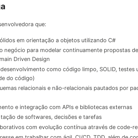
ga
envolvedora que:
lidos em orientação a objetos utilizando C#
o negócio para modelar continuamente propostas de 
ain Driven Design
 desenvolvimento como código limpo, SOLID, testes u
de do código)
emas relacionais e não-relacionais pautados por pad
ento e integração com APIs e bibliotecas externas
tação de softwares, decisões e tarefas
borativos com evolução contínua através de code-rev
resse em trabalhar com ágil, CI/CD, TDD, além de c