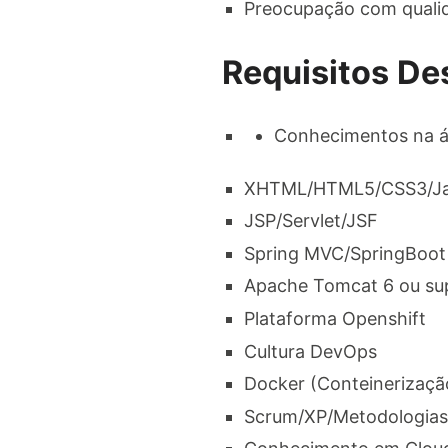
Preocupação com qualid
Requisitos De
Conhecimentos na á
XHTML/HTML5/CSS3/Jav
JSP/Servlet/JSF​
Spring MVC/SpringBoot​
Apache Tomcat 6 ou sup
Plataforma Openshift​
Cultura DevOps​
Docker (Conteinerização
Scrum/XP/Metodologias 