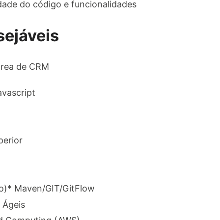
ade do código e funcionalidades​
sejáveis
rea de CRM​
ascript​
erior​
)​ * Maven/GIT/GitFlow​
Ágeis​