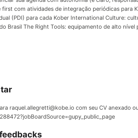
 first com atividades de integração periódicas para
ual (PDI) para cada Kober International Culture: cul
 do Brasil The Right Tools: equipamento de alto nível
tar
para
raquel.allegretti@kobe.io
com seu CV anexado ou 
s/1288472?jobBoardSource=gupy_public_page
 feedbacks