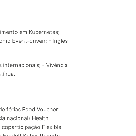
cimento em Kubernetes; -
omo Event-driven; - Inglês
internacionais; - Vivência
tínua.
de férias Food Voucher:
ia nacional) Health
 coparticipação Flexible
bilidade!) Kober Remote