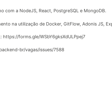
leno com a NodeJS, React, PostgreSQL e MongoDB.
mento na utilização de Docker, GitFlow, Adonis JS, 
nk: https://forms.gle/WSbY6gksXdULPpej7
/backend-br/vagas/issues/7588