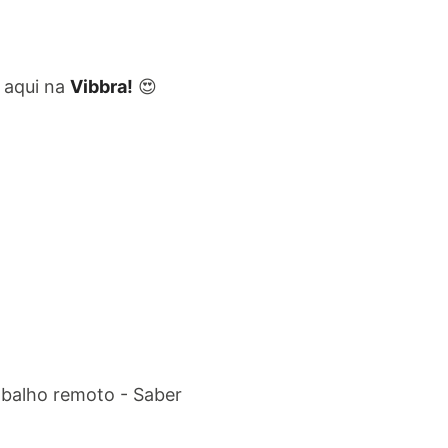
aqui na
Vibbra!
😍
abalho remoto - Saber