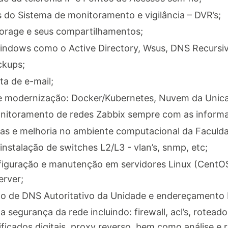
do Sistema de monitoramento e vigilância – DVR’s;
torage e seus compartilhamentos;
Windows como o Active Directory, Wsus, DNS Recursi
ckups;
ta de e-mail;
e modernização: Docker/Kubernetes, Nuvem da Unic
nitoramento de redes Zabbix sempre com as informa
as e melhoria no ambiente computacional da Faculd
instalação de switches L2/L3 - vlan’s, snmp, etc;
onfiguração e manutenção em servidores Linux (CentO
rver;
to de DNS Autoritativo da Unidade e endereçamento I
a segurança da rede incluindo: firewall, acl’s, roteador
tificados digitais, proxy reverso, bem como análise e 