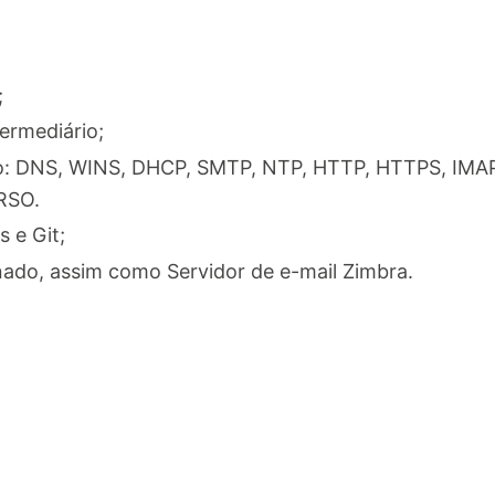
;
termediário;
o: DNS, WINS, DHCP, SMTP, NTP, HTTP, HTTPS, IMAP
RSO.
s e Git;
nado, assim como Servidor de e-mail Zimbra.