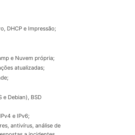
vo, DHCP e Impressão;
amp e Nuvem própria;
ções atualizadas;
ade;
S e Debian), BSD
Pv4 e IPv6;
es, antivírus, análise de
respostas a incidentes