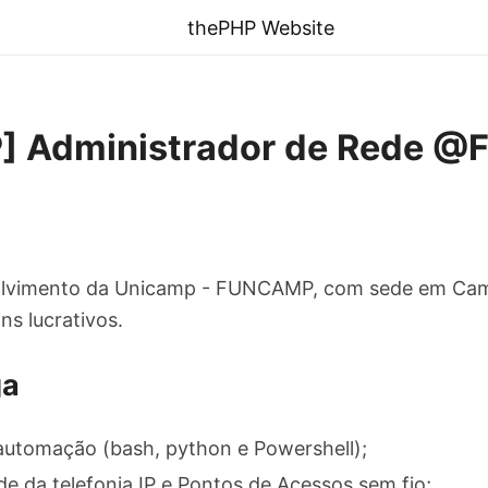
thePHP Website
] Administrador de Rede 
lvimento da Unicamp - FUNCAMP, com sede em Cam
ns lucrativos.
ga
automação (bash, python e Powershell);
de da telefonia IP e Pontos de Acessos sem fio;