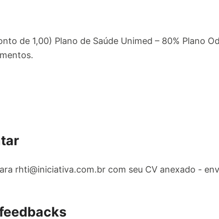
onto de 1,00) Plano de Saúde Unimed – 80% Plano Od
amentos.
tar
para
rhti@iniciativa.com.br
com seu CV anexado - envi
 feedbacks