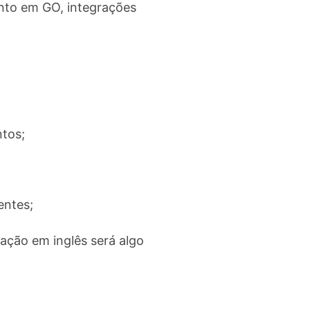
ento em GO, integrações
ntos;
entes;
sação em inglês será algo