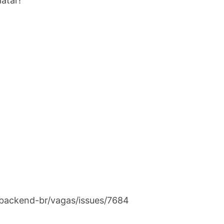
atar!
/backend-br/vagas/issues/7684