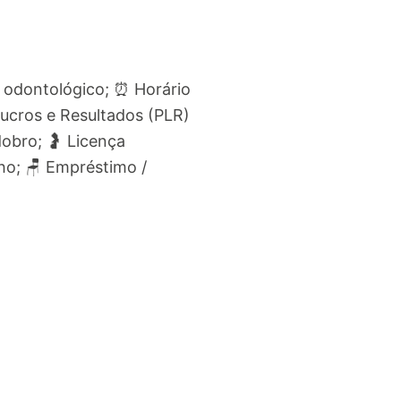
no odontológico; ⏰ Horário
Lucros e Resultados (PLR)
obro; 🤰 Licença
ho; 🪑 Empréstimo /