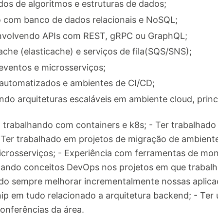
s de algoritmos e estruturas de dados;
o com banco de dados relacionais e NoSQL;
envolvendo APIs com REST, gRPC ou GraphQL;
ache (elasticache) e serviços de fila(SQS/SNS);
 eventos e microsserviços;
 automatizados e ambientes de CI/CD;
ndo arquiteturas escaláveis em ambiente cloud, prin
a trabalhando com containers e k8s; - Ter trabalhad
- Ter trabalhado em projetos de migração de ambient
microsserviços; - Experiência com ferramentas de mo
licando conceitos DevOps nos projetos em que trabal
do sempre melhorar incrementalmente nossas aplicaç
ip em tudo relacionado a arquitetura backend; - Ter
onferências da área.