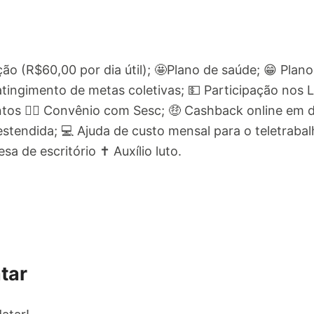
ação (R$60,00 por dia útil); 🤩Plano de saúde; 😁 Pla
 atingimento de metas coletivas; 💵 Participação nos 
ntos 🏊‍♀ Convênio com Sesc; 🤑 Cashback online em d
stendida; 💻 Ajuda de custo mensal para o teletrabal
a de escritório ✝ Auxílio luto.
tar