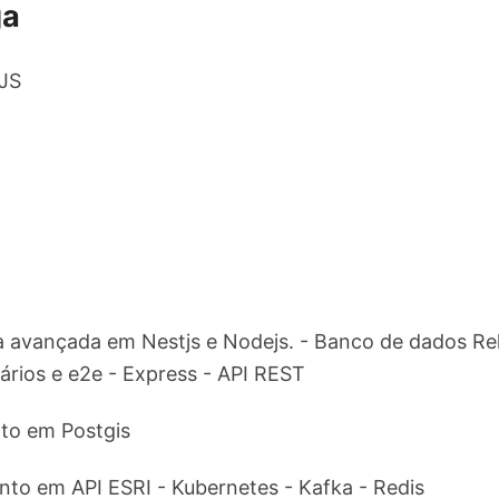
ga
tJS
a avançada em Nestjs e Nodejs. - Banco de dados Re
tários e e2e - Express - API REST
to em Postgis
to em API ESRI - Kubernetes - Kafka - Redis