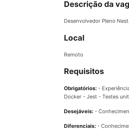
Descrição da va
Desenvolvedor Pleno Nes
Local
Remoto
Requisitos
Obrigatórios:
- Experiênci
Docker - Jest - Testes uni
Desejáveis:
- Conhecimen
Diferenciais:
- Conhecimen