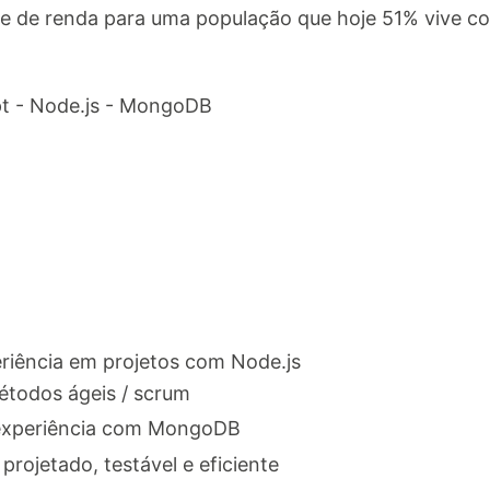
e de renda para uma população que hoje 51% vive c
ipt - Node.js - MongoDB
iência em projetos com Node.js
todos ágeis / scrum
experiência com MongoDB
rojetado, testável e eficiente