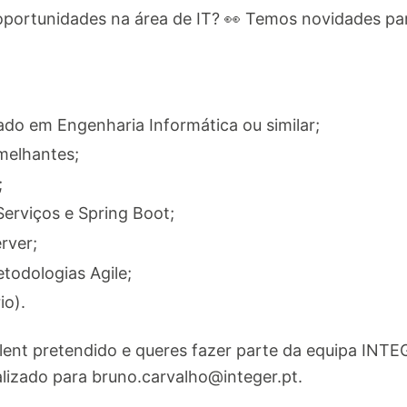
oportunidades na área de IT? 👀 Temos novidades para
ado em Engenharia Informática ou similar;
melhantes;
;
erviços e Spring Boot;
rver;
todologias Agile;
io).
lent pretendido e queres fazer parte da equipa INTE
alizado para
bruno.carvalho@integer.pt
.