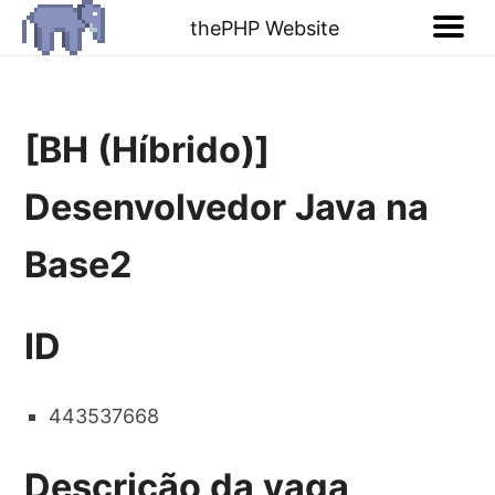
thePHP Website
[BH (Híbrido)]
Desenvolvedor Java na
Base2
ID
443537668
Descrição da vaga