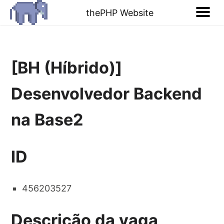
thePHP Website
[BH (Híbrido)]
Desenvolvedor Backend
na Base2
ID
456203527
Descrição da vaga