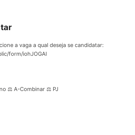
tar
ecione a vaga a qual deseja se candidatar:
blic/form/iohJOGAI
eno ⚖️ A-Combinar ⚖️ PJ