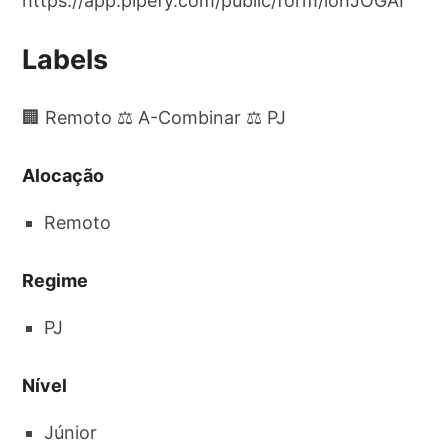
https://app.pipefy.com/public/form/iohJOGAI
Labels
🏢 Remoto ⚖️ A-Combinar ⚖️ PJ
Alocação
Remoto
Regime
PJ
Nível
Júnior