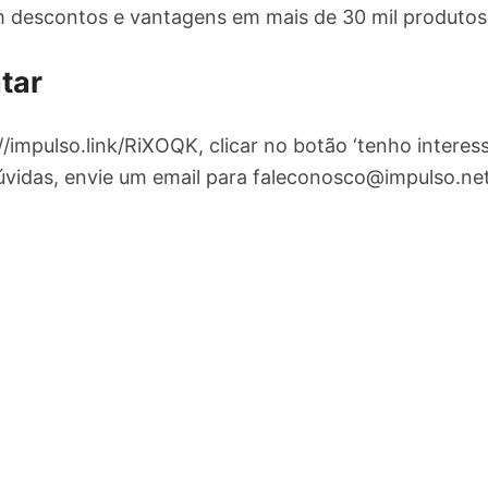
m descontos e vantagens em mais de 30 mil produtos 
tar
://impulso.link/RiXOQK, clicar no botão ‘tenho interes
úvidas, envie um email para
faleconosco@impulso.ne