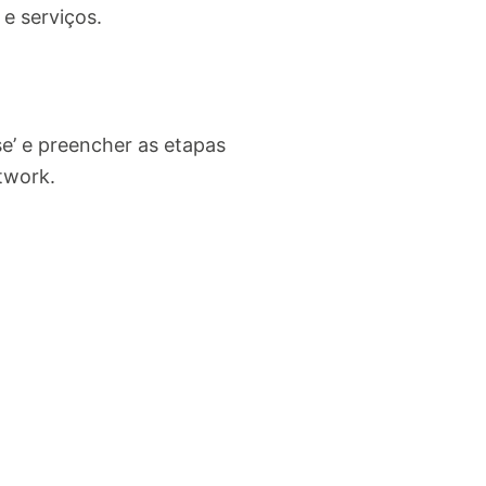
e serviços.
se’ e preencher as etapas
twork
.