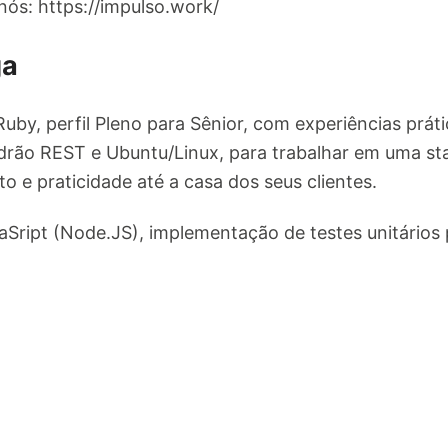
ós: https://impulso.work/
ga
by, perfil Pleno para Sênior, com experiências práti
rão REST e Ubuntu/Linux, para trabalhar em uma start
to e praticidade até a casa dos seus clientes.
vaSript (Node.JS), implementação de testes unitário