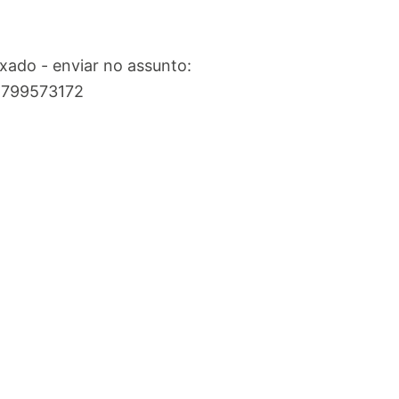
ado - enviar no assunto:
/2799573172