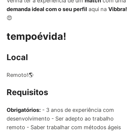
Venha ter a experiência de um
match
com uma
demanda ideal com o seu perfil
aqui na
Vibbra!
😍
tempoévida!
Local
Remoto!🌎
Requisitos
Obrigatórios:
- 3 anos de experiência com
desenvolvimento - Ser adepto ao trabalho
remoto - Saber trabalhar com métodos ágeis