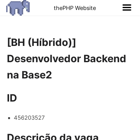
thePHP Website
[BH (Híbrido)]
Desenvolvedor Backend
na Base2
ID
456203527
Descrição da vaga