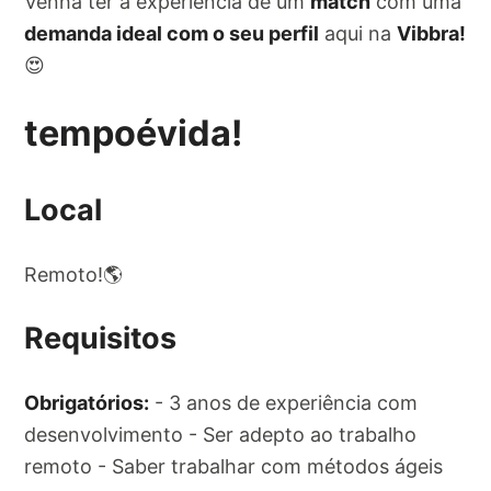
Venha ter a experiência de um
match
com uma
demanda ideal com o seu perfil
aqui na
Vibbra!
😍
tempoévida!
Local
Remoto!🌎
Requisitos
Obrigatórios:
- 3 anos de experiência com
desenvolvimento - Ser adepto ao trabalho
remoto - Saber trabalhar com métodos ágeis