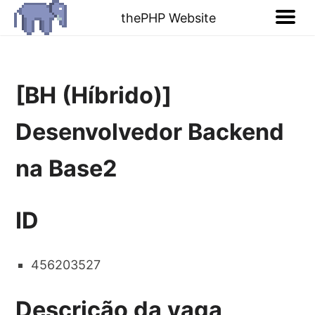
thePHP Website
[BH (Híbrido)]
Desenvolvedor Backend
na Base2
ID
456203527
Descrição da vaga