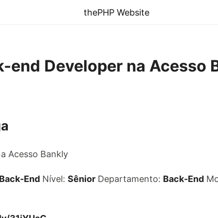
thePHP Website
k-end Developer na Acesso 
ga
na Acesso Bankly
 Back-End
Nível:
Sênior
Departamento:
Back-End
Mo