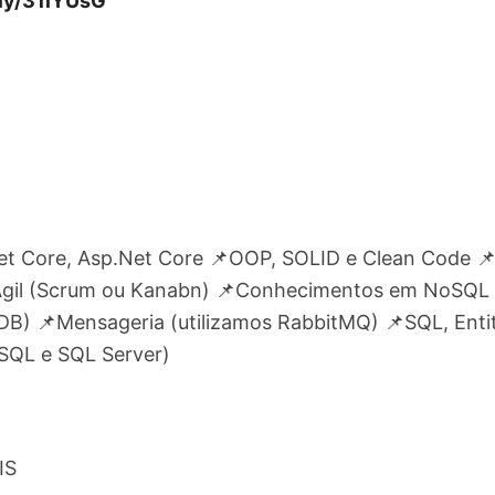
t.ly/31iYUsG
et Core, Asp.Net Core 📌OOP, SOLID e Clean Code 📌
Ágil (Scrum ou Kanabn) 📌Conhecimentos em NoSQ
) 📌Mensageria (utilizamos RabbitMQ) 📌SQL, Enti
 SQL e SQL Server)
IS