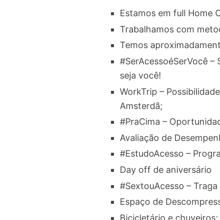
Estamos em full Home O
Trabalhamos com metodol
Temos aproximadamente
#SerAcessoéSerVocê – S
seja você!
WorkTrip – Possibilidad
Amsterdã;
#PraCima – Oportunidad
Avaliação de Desempen
#EstudoAcesso – Program
Day off de aniversário
#SextouAcesso – Traga s
Espaço de Descompres
Bicicletário e chuveiros;