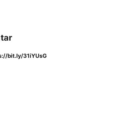
tar
s://bit.ly/31iYUsG