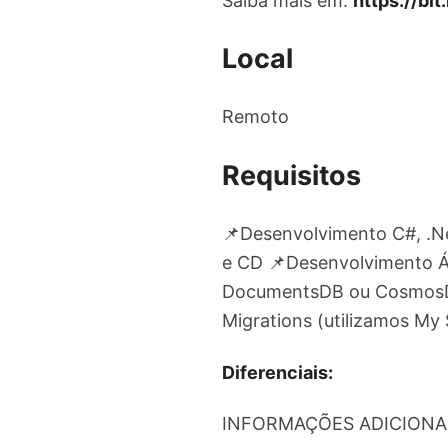
Saiba mais em:
https://bi
Local
Remoto
Requisitos
📌Desenvolvimento C#, .N
e CD 📌Desenvolvimento 
DocumentsDB ou CosmosDB
Migrations (utilizamos My
Diferenciais:
INFORMAÇÕES ADICIONA